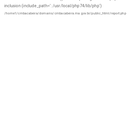
inclusion (include_path='.:/usr/local/php74/lib/php')
/home1/cmbacabeira/domains/cmbacabeira.ma.gov.br/public_html/report.php