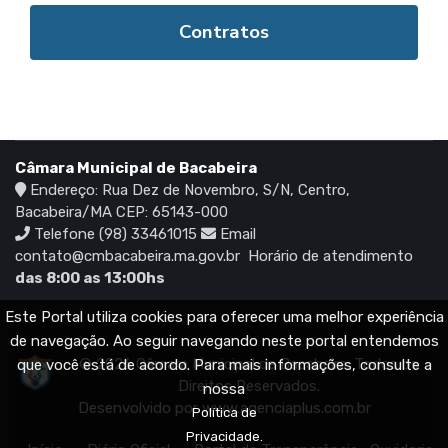
Contratos
Câmara Municipal de Bacabeira
Endereço: Rua Dez de Novembro, S/N, Centro,
Bacabeira/MA CEP: 65143-000
Telefone (98) 33461015
Email
contato@cmbacabeira.ma.gov.br
Horário de atendimento
das 8:00 as 13:00hs
Este Portal utiliza cookies para oferecer uma melhor experiência
de navegação. Ao seguir navegando neste portal entendemos
© 2026 Câmara Municipal de Bacabeira. Todos os
que você está de acordo. Para mais informações, consulte a
Direitos Reservados.
nossa
Desenvolvido por
www.agenciaplus.com.br
Política de
Privacidade.